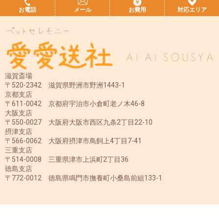
お電話
メール
お費用
対応エリア
滋賀斎場
〒520-2342 滋賀県野洲市野洲1443-1
京都支店
〒611-0042 京都府宇治市小倉町老ノ木46-8
大阪支店
〒550-0027 大阪府大阪市西区九条2丁目22-10
摂津支店
〒566-0062 大阪府摂津市鳥飼上4丁目7-41
三重支店
〒514-0008 三重県津市上浜町2丁目36
徳島支店
〒772-0012 徳島県鳴門市撫養町小桑島前組133-1