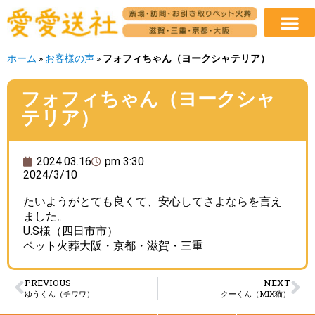
ホーム
»
お客様の声
»
フォフィちゃん（ヨークシャテリア）
フォフィちゃん（ヨークシャ
テリア）
2024.03.16
pm 3:30
2024/3/10
たいようがとても良くて、安心してさよならを言え
ました。
U.S様（四日市市）
ペット火葬大阪・京都・滋賀・三重
PREVIOUS
NEXT
ゆうくん（チワワ）
クーくん（MIX猫）