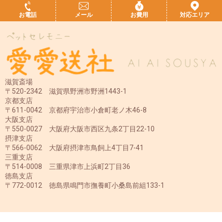
お電話
メール
お費用
対応エリア
滋賀斎場
〒520-2342 滋賀県野洲市野洲1443-1
京都支店
〒611-0042 京都府宇治市小倉町老ノ木46-8
大阪支店
〒550-0027 大阪府大阪市西区九条2丁目22-10
摂津支店
〒566-0062 大阪府摂津市鳥飼上4丁目7-41
三重支店
〒514-0008 三重県津市上浜町2丁目36
徳島支店
〒772-0012 徳島県鳴門市撫養町小桑島前組133-1