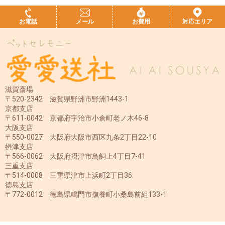
お電話
メール
お費用
対応エリア
滋賀斎場
〒520-2342 滋賀県野洲市野洲1443-1
京都支店
〒611-0042 京都府宇治市小倉町老ノ木46-8
大阪支店
〒550-0027 大阪府大阪市西区九条2丁目22-10
摂津支店
〒566-0062 大阪府摂津市鳥飼上4丁目7-41
三重支店
〒514-0008 三重県津市上浜町2丁目36
徳島支店
〒772-0012 徳島県鳴門市撫養町小桑島前組133-1