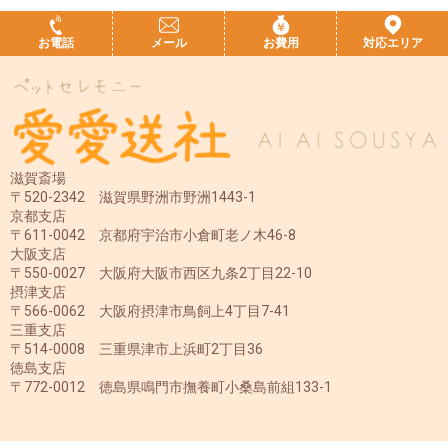
お電話
メール
お費用
対応エリア
滋賀斎場
〒520-2342 滋賀県野洲市野洲1443-1
京都支店
〒611-0042 京都府宇治市小倉町老ノ木46-8
大阪支店
〒550-0027 大阪府大阪市西区九条2丁目22-10
摂津支店
〒566-0062 大阪府摂津市鳥飼上4丁目7-41
三重支店
〒514-0008 三重県津市上浜町2丁目36
徳島支店
〒772-0012 徳島県鳴門市撫養町小桑島前組133-1