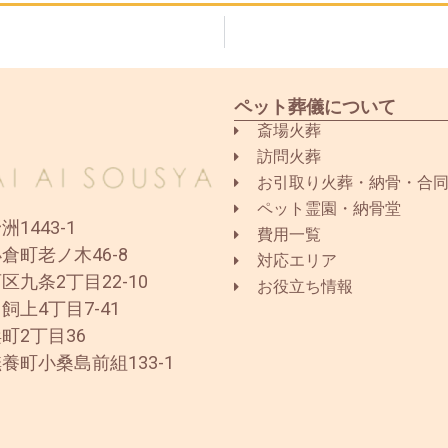
ペット葬儀について
斎場火葬
訪問火葬
お引取り火葬・納骨・合
ペット霊園・納骨堂
1443-1
費用一覧
倉町老ノ木46-8
対応エリア
区九条2丁目22-10
お役立ち情報
飼上4丁目7-41
町2丁目36
養町小桑島前組133-1