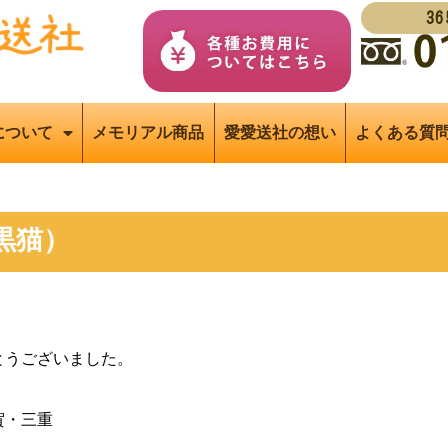
3
について
メモリアル商品
愛愛送社の想い
よくある質
黒猫）
とうございました。
賀・三重