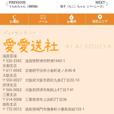
PREVIOUS
NEXT
うちわちゃん（MIX猫）
智子（ちこ）ちゃん（バーニーズ）
お電話
メール
お費用
対応エリア
滋賀斎場
〒520-2342 滋賀県野洲市野洲1443-1
京都支店
〒611-0042 京都府宇治市小倉町老ノ木46-8
大阪支店
〒550-0027 大阪府大阪市西区九条2丁目22-10
摂津支店
〒566-0062 大阪府摂津市鳥飼上4丁目7-41
三重支店
〒514-0008 三重県津市上浜町2丁目36
徳島支店
〒772-0012 徳島県鳴門市撫養町小桑島前組133-1