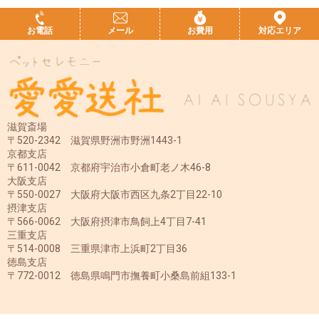
お電話
メール
お費用
対応エリア
滋賀斎場
〒520-2342 滋賀県野洲市野洲1443-1
京都支店
〒611-0042 京都府宇治市小倉町老ノ木46-8
大阪支店
〒550-0027 大阪府大阪市西区九条2丁目22-10
摂津支店
〒566-0062 大阪府摂津市鳥飼上4丁目7-41
三重支店
〒514-0008 三重県津市上浜町2丁目36
徳島支店
〒772-0012 徳島県鳴門市撫養町小桑島前組133-1