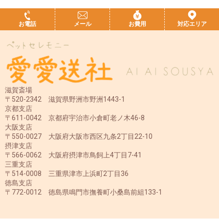
お電話
メール
お費用
対応エリア
滋賀斎場
〒520-2342 滋賀県野洲市野洲1443-1
京都支店
〒611-0042 京都府宇治市小倉町老ノ木46-8
大阪支店
〒550-0027 大阪府大阪市西区九条2丁目22-10
摂津支店
〒566-0062 大阪府摂津市鳥飼上4丁目7-41
三重支店
〒514-0008 三重県津市上浜町2丁目36
徳島支店
〒772-0012 徳島県鳴門市撫養町小桑島前組133-1