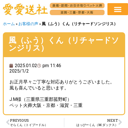
ホーム
»
お客様の声
»
風（ふう）くん（リチャードソンジリス）
風（ふう）くん（リチャードソ
ンジリス）
2025.01.02
pm 11:46
2025/1/2
お正月早々ご丁寧な対応ありがとうございました。
風も喜んでいると思います。
J.M様（三重県三重郡菰野町）
ペット火葬大阪・京都・滋賀・三重
PREVIOUS
NEXT
そらくん（トイプードル）
はっぴーくん（M.ダックス）