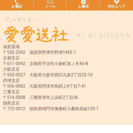
お電話
メール
お費用
対応エリア
滋賀斎場
〒520-2342 滋賀県野洲市野洲1443-1
京都支店
〒611-0042 京都府宇治市小倉町老ノ木46-8
大阪支店
〒550-0027 大阪府大阪市西区九条2丁目22-10
摂津支店
〒566-0062 大阪府摂津市鳥飼上4丁目7-41
三重支店
〒514-0008 三重県津市上浜町2丁目36
徳島支店
〒772-0012 徳島県鳴門市撫養町小桑島前組133-1