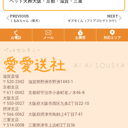
ペット火葬大阪・京都・滋賀・三重
PREVIOUS
NEXT
くるみちゃん（柴犬）
ギズモくん（フトアゴヒゲトカゲ）
お電話
メール
お費用
対応エリア
滋賀斎場
〒520-2342 滋賀県野洲市野洲1443-1
京都支店
〒611-0042 京都府宇治市小倉町老ノ木46-8
大阪支店
〒550-0027 大阪府大阪市西区九条2丁目22-10
摂津支店
〒566-0062 大阪府摂津市鳥飼上4丁目7-41
三重支店
〒514-0008 三重県津市上浜町2丁目36