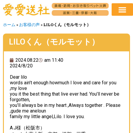
ホーム
»
お客様の声
»
LILOくん（モルモット）
LILOくん（モルモット）
2024.08.22
am 11:40
2024/8/20
Dear lilo
words ain’t enough howmuch I love and care for you
,my love
you it the best thing that live ever had. You’ll never be
forgotten,
you’ll always be in my heart ,Always together . Please
,gude me aneloun
family my little angel,Lilo. I love you.
A.J様（松阪市）