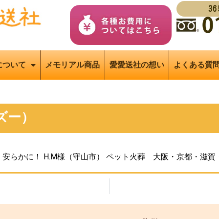
3
について
メモリアル商品
愛愛送社の想い
よくある質
ズー）
安らかに！ H.M様（守山市） ペット火葬 大阪・京都・滋賀