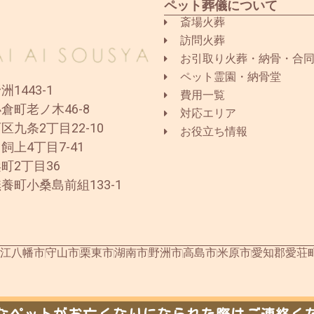
ペット葬儀について
斎場火葬
訪問火葬
お引取り火葬・納骨・合
ペット霊園・納骨堂
1443-1
費用一覧
倉町老ノ木46-8
対応エリア
区九条2丁目22-10
お役立ち情報
飼上4丁目7-41
町2丁目36
養町小桑島前組133-1
江八幡市
守山市
栗東市
湖南市
野洲市
高島市
米原市
愛知郡愛荘