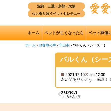
滋賀・三重・京都・大阪
心に寄り添うペットセレモニー
ホーム
ペットが亡くなったら
ペット葬儀
ホーム
»
お客様の声
»
守山市
»
パルくん（シーズー）
パルくん（シー
2021.12.10
am 12:00
永い間ありがとう、感謝！！
PREVIOUS
ココちゃん（猫）