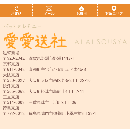
お電話
メール
お費用
対応エリア
滋賀斎場
〒520-2342 滋賀県野洲市野洲1443-1
京都支店
〒611-0042 京都府宇治市小倉町老ノ木46-8
大阪支店
〒550-0027 大阪府大阪市西区九条2丁目22-10
摂津支店
〒566-0062 大阪府摂津市鳥飼上4丁目7-41
三重支店
〒514-0008 三重県津市上浜町2丁目36
徳島支店
〒772-0012 徳島県鳴門市撫養町小桑島前組133-1