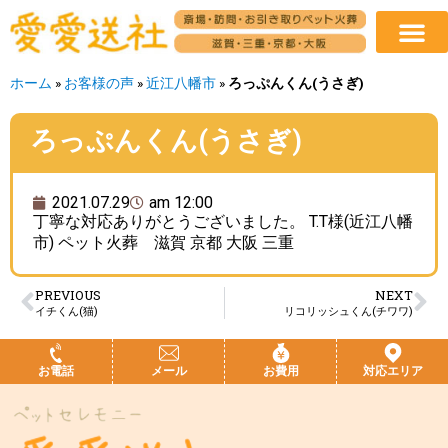
ホーム
»
お客様の声
»
近江八幡市
»
ろっぷんくん(うさぎ)
ろっぷんくん(うさぎ)
2021.07.29
am 12:00
丁寧な対応ありがとうございました。 T.T様(近江八幡
市) ペット火葬 滋賀 京都 大阪 三重
PREVIOUS
NEXT
イチくん(猫)
リコリッシュくん(チワワ)
お電話
メール
お費用
対応エリア