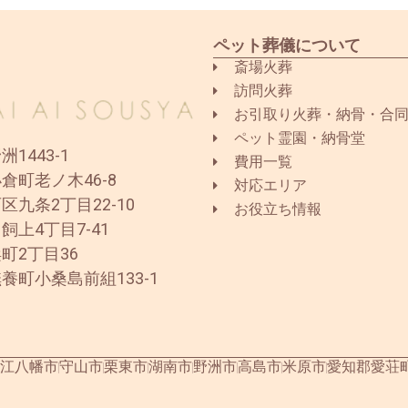
ペット葬儀について
斎場火葬
訪問火葬
お引取り火葬・納骨・合
ペット霊園・納骨堂
1443-1
費用一覧
倉町老ノ木46-8
対応エリア
区九条2丁目22-10
お役立ち情報
飼上4丁目7-41
町2丁目36
養町小桑島前組133-1
江八幡市
守山市
栗東市
湖南市
野洲市
高島市
米原市
愛知郡愛荘