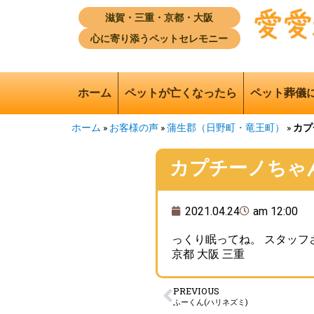
滋賀・三重・京都・大阪
心に寄り添うペットセレモニー
ホーム
ペットが亡くなったら
ペット葬儀
ホーム
»
お客様の声
»
蒲生郡（日野町・竜王町）
»
カプ
カプチーノちゃ
2021.04.24
am 12:00
2021/4/
っくり眠ってね。 スタッフ
京都 大阪 三重
PREVIOUS
ふーくん(ハリネズミ)