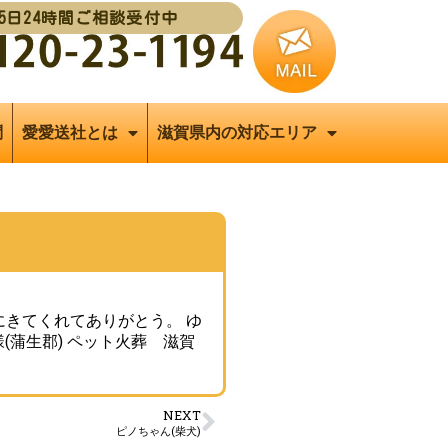
65日24時間ご相談受付中
問
愛愛送社とは
滋賀県内の対応エリア
ありがとう。 ゆ
(蒲生郡) ペット火葬 滋賀
NEXT
ピノちゃん(柴犬)