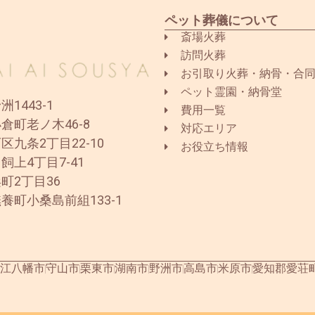
ペット葬儀について
斎場火葬
訪問火葬
お引取り火葬・納骨・合
ペット霊園・納骨堂
1443-1
費用一覧
倉町老ノ木46-8
対応エリア
区九条2丁目22-10
お役立ち情報
飼上4丁目7-41
町2丁目36
養町小桑島前組133-1
江八幡市
守山市
栗東市
湖南市
野洲市
高島市
米原市
愛知郡愛荘