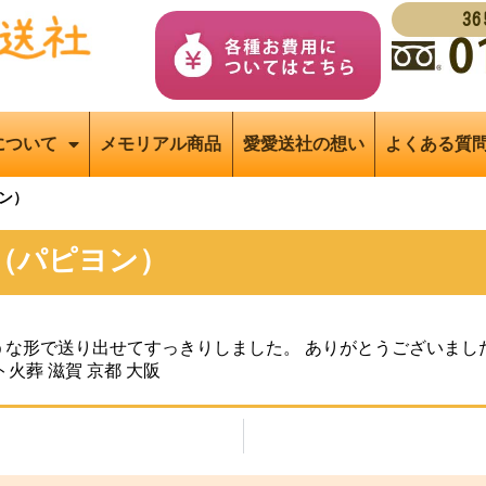
3
について
メモリアル商品
愛愛送社の想い
よくある質
ン）
（パピヨン）
な形で送り出せてすっきりしました。 ありがとうございまし
ト火葬 滋賀 京都 大阪