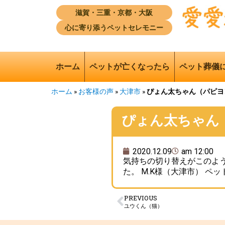
滋賀・三重・京都・大阪
心に寄り添うペットセレモニー
ホーム
ペットが亡くなったら
ペット葬儀
ホーム
»
お客様の声
»
大津市
»
ぴょん太ちゃん（パピヨ
ぴょん太ちゃん
2020.12.09
am 12:00
気持ちの切り替えがこのよう
た。 M.K様（大津市） ペッ
PREVIOUS
ユウくん（猫）