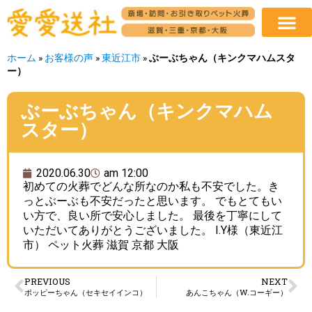
ホーム
»
お客様の声
»
東近江市
»
ぶーぶちゃん（キンクマハムスタ
ー）
ぶーぶちゃん（キンクマハム
スター）
2020.06.30
am 12:00
初めての火葬でどんな所なのか私も不安でした。き
っとぶーぶも不安だったと思います。 でもとてもい
い方で、良い所で安心しました。 最後を丁寧にして
いただいてありがとうございました。 I.Y様（東近江
市） ペット火葬 滋賀 京都 大阪
PREVIOUS
NEXT
ポッピーちゃん（セキセイインコ）
あんこちゃん（W.コーギー）