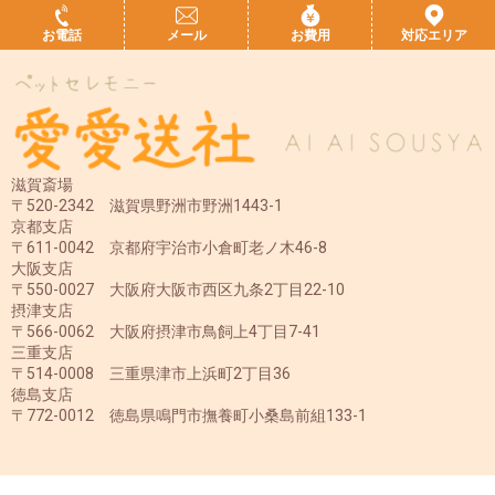
お電話
メール
お費用
対応エリア
滋賀斎場
〒520-2342 滋賀県野洲市野洲1443-1
京都支店
〒611-0042 京都府宇治市小倉町老ノ木46-8
大阪支店
〒550-0027 大阪府大阪市西区九条2丁目22-10
摂津支店
〒566-0062 大阪府摂津市鳥飼上4丁目7-41
三重支店
〒514-0008 三重県津市上浜町2丁目36
徳島支店
〒772-0012 徳島県鳴門市撫養町小桑島前組133-1