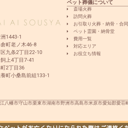
ペット葬儀について
斎場火葬
訪問火葬
お引取り火葬・納骨・合
ペット霊園・納骨堂
1443-1
費用一覧
倉町老ノ木46-8
対応エリア
区九条2丁目22-10
お役立ち情報
飼上4丁目7-41
町2丁目36
養町小桑島前組133-1
江八幡市
守山市
栗東市
湖南市
野洲市
高島市
米原市
愛知郡愛荘