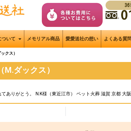
3
について
メモリアル商品
愛愛送社の想い
よくある質
ダックス）
（M.ダックス）
ありがとう。 N.K様（東近江市） ペット火葬 滋賀 京都 大