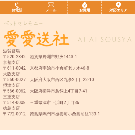
お電話
メール
お費用
対応エリア
滋賀斎場
〒520-2342 滋賀県野洲市野洲1443-1
京都支店
〒611-0042 京都府宇治市小倉町老ノ木46-8
大阪支店
〒550-0027 大阪府大阪市西区九条2丁目22-10
摂津支店
〒566-0062 大阪府摂津市鳥飼上4丁目7-41
三重支店
〒514-0008 三重県津市上浜町2丁目36
徳島支店
〒772-0012 徳島県鳴門市撫養町小桑島前組133-1