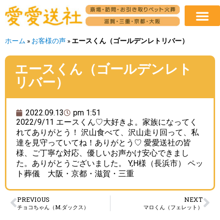
ホーム
»
お客様の声
»
エースくん（ゴールデンレトリバー）
エースくん（ゴールデンレト
リバー）
2022.09.13
pm 1:51
2022/9/11 エースくん♡大好きよ。家族になってく
れてありがとう！ 沢山食べて、沢山走り回って、私
達を見守っていてね！ありがとう♡ 愛愛送社の皆
様、ご丁寧な対応、優しいお声かけ安心できまし
た。ありがとうございました。 Y,H様（長浜市） ペッ
ト葬儀 大阪・京都・滋賀・三重
PREVIOUS
NEXT
チョコちゃん（M.ダックス）
マロくん（フェレット）