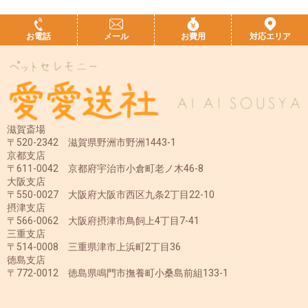
お電話
メール
お費用
対応エリア
滋賀斎場
〒520-2342 滋賀県野洲市野洲1443-1
京都支店
〒611-0042 京都府宇治市小倉町老ノ木46-8
大阪支店
〒550-0027 大阪府大阪市西区九条2丁目22-10
摂津支店
〒566-0062 大阪府摂津市鳥飼上4丁目7-41
三重支店
〒514-0008 三重県津市上浜町2丁目36
徳島支店
〒772-0012 徳島県鳴門市撫養町小桑島前組133-1