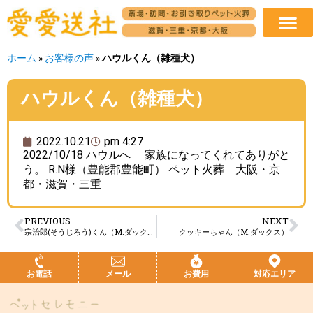
ホーム
»
お客様の声
»
ハウルくん（雑種犬）
ハウルくん（雑種犬）
2022.10.21
pm 4:27
2022/10/18 ハウルへ 家族になってくれてありがと
う。 R.N様（豊能郡豊能町） ペット火葬 大阪・京
都・滋賀・三重
PREVIOUS
NEXT
宗治郎(そうじろう)くん（M.ダックス）
クッキーちゃん（M.ダックス）
お電話
メール
お費用
対応エリア