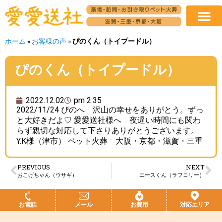
ホーム
»
お客様の声
»
ぴのくん（トイプードル）
ぴのくん（トイプードル）
2022.12.02
pm 2:35
2022/11/24 ぴのへ 沢山の幸せをありがとう。ずっ
と大好きだよ♡ 愛愛送社様へ 夜遅い時間にも関わ
らず親切な対応して下さりありがとうございます。
Y.K様（津市） ペット火葬 大阪・京都・滋賀・三重
PREVIOUS
NEXT
おこげちゃん（ウサギ）
エースくん（ラフコリー）
お電話
メール
お費用
対応エリア