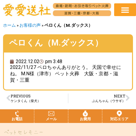
ホーム
»
お客様の声
»
ペロくん（M.ダックス）
ペロくん（M.ダックス）
2022.12.02
pm 3:48
2022/11/27 ペロちゃんありがとう。 天国で幸せに
ね。 M.N様（津市） ペット火葬 大阪・京都・滋
賀・三重
PREVIOUS
NEXT
ケンタくん（柴犬）
ぶんちゃん（ウサギ）
お電話
メール
お費用
対応エリア